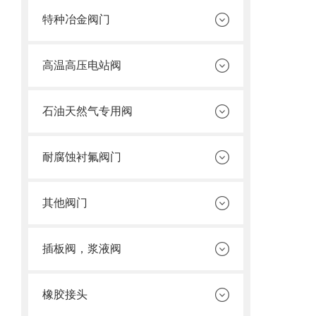
特种冶金阀门
高温高压电站阀
石油天然气专用阀
耐腐蚀衬氟阀门
其他阀门
插板阀，浆液阀
橡胶接头