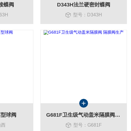
焊接蝶阀
D343H法兰硬密封蝶阀
63H
型号：D343H
薄型球阀
G681F卫生级气动盖米隔膜阀 隔膜阀生产
山西
型号：G681F