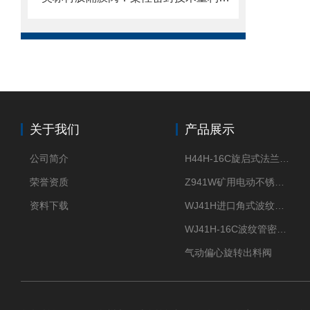
关于我们
产品展示
公司简介
H44H-16C旋启式法兰止回阀
荣誉资质
Z941W矿用电动不锈钢闸阀
资料下载
WJ41H进口角式波纹管截止阀
WJ41H-16C波纹管密封截止阀
气动偏心旋转出料阀