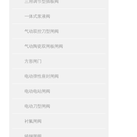
三用调节型插板阀
一体式浆液阀
气动双控刀型闸阀
气动陶瓷双闸板闸阀
方形闸门
电动弹性座封闸阀
电动电站闸阀
电动刀型闸阀
衬氟闸阀
铸钢闸阀