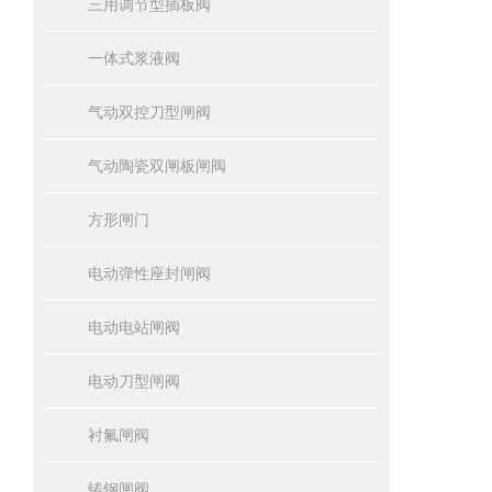
三用调节型插板阀
一体式浆液阀
气动双控刀型闸阀
气动陶瓷双闸板闸阀
方形闸门
电动弹性座封闸阀
电动电站闸阀
电动刀型闸阀
衬氟闸阀
铸钢闸阀