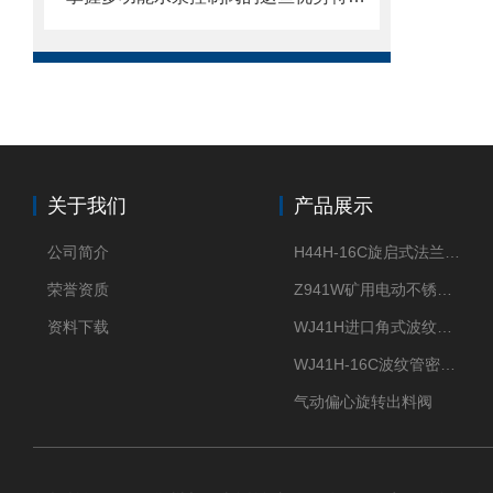
关于我们
产品展示
公司简介
H44H-16C旋启式法兰止回阀
荣誉资质
Z941W矿用电动不锈钢闸阀
资料下载
WJ41H进口角式波纹管截止阀
WJ41H-16C波纹管密封截止阀
气动偏心旋转出料阀