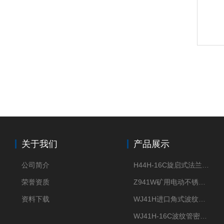
关于我们
产品展示
公司简介
H44H-16C旋启式法兰止回阀
荣誉资质
Z941W矿用电动不锈钢闸阀
资料下载
WJ41H进口角式波纹管截止阀
WJ41H-16C波纹管密封截止阀