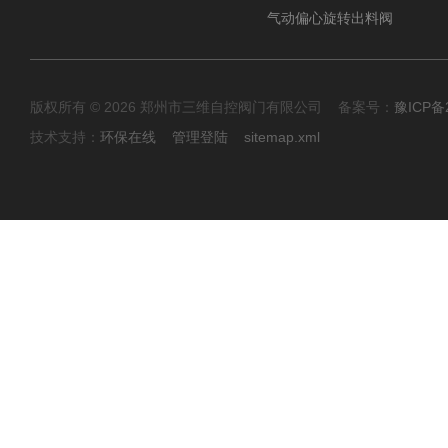
气动偏心旋转出料阀
版权所有 © 2026 郑州市三维自控阀门有限公司 备案号：
豫ICP备2
技术支持：
环保在线
管理登陆
sitemap.xml