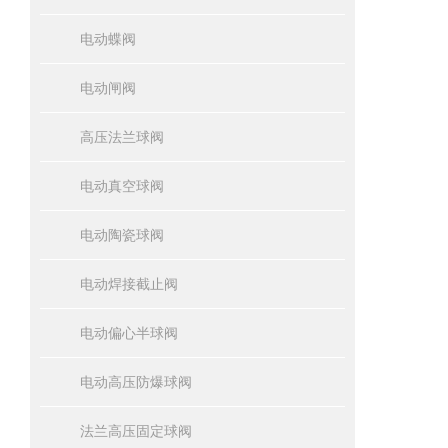
电动蝶阀
电动闸阀
高压法兰球阀
电动真空球阀
电动陶瓷球阀
电动焊接截止阀
电动偏心半球阀
电动高压防爆球阀
法兰高压固定球阀