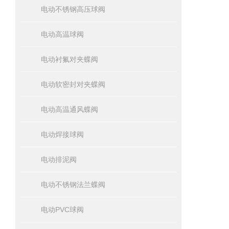
电动不锈钢高压球阀
电动高温球阀
电动衬氟对夹蝶阀
电动软密封对夹蝶阀
电动高温通风蝶阀
电动焊接球阀
电动排泥阀
电动不锈钢法兰蝶阀
电动PVC球阀