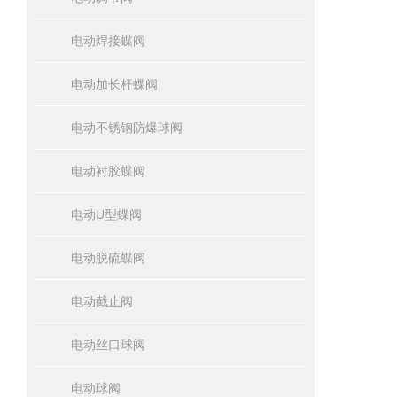
电动焊接蝶阀
电动加长杆蝶阀
电动不锈钢防爆球阀
电动衬胶蝶阀
电动U型蝶阀
电动脱硫蝶阀
电动截止阀
电动丝口球阀
电动球阀