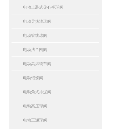
电动上装式偏心半球阀
电动导热油球阀
电动管线球阀
电动法兰闸阀
电动高温调节阀
电动铝蝶阀
电动角式排泥阀
电动高压球阀
电动三通球阀