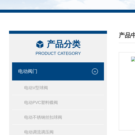
产品
产品分类
/ PRO
PRODUCT CATEGORY
电动阀门
电动V型球阀
电动PVC塑料蝶阀
电动不锈钢丝扣球阀
电动调流调压阀