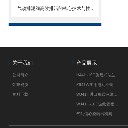
气动排泥阀高效排污的核心技术与性能解析
关于我们
产品展示
公司简介
H44H-16C旋启式法兰止回阀
荣誉资质
Z941W矿用电动不锈钢闸阀
资料下载
WJ41H进口角式波纹管截止阀
WJ41H-16C波纹管密封截止阀
气动偏心旋转出料阀