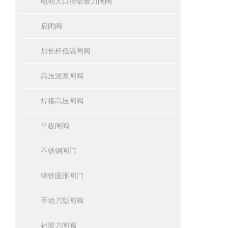
电动大口径暗板刀闸阀
启闭阀
加长杆低温闸阀
高压泥浆闸阀
焊接高压闸阀
平板闸阀
不锈钢闸门
铸铁圆形闸门
手动刀型闸阀
衬胶刀闸阀