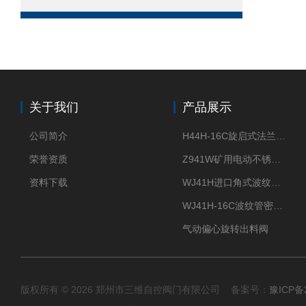
关于我们
产品展示
公司简介
H44H-16C旋启式法兰止回阀
荣誉资质
Z941W矿用电动不锈钢闸阀
资料下载
WJ41H进口角式波纹管截止阀
WJ41H-16C波纹管密封截止阀
气动偏心旋转出料阀
版权所有 © 2026 郑州市三维自控阀门有限公司 备案号：
豫ICP备2