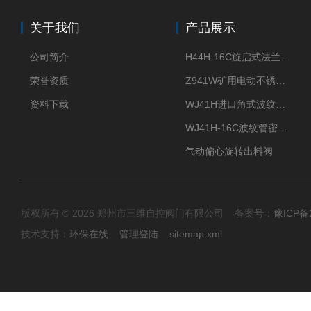
关于我们
产品展示
公司简介
H44H-16C旋启式法兰止回阀
荣誉资质
Z941W矿用电动不锈钢闸阀
资料下载
WJ41H进口角式波纹管截止阀
WJ41H-16C波纹管密封截止阀
气动偏心旋转出料阀
版权所有 © 2026 郑州市三维自控阀门有限公司 备案号：
豫ICP备2
技术支持：
环保在线
管理登陆
sitemap.xml