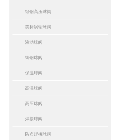
锻钢高压球阀
美标涡轮球阀
液动球阀
铸钢球阀
保温球阀
高温球阀
高压球阀
焊接球阀
防盗焊接球阀