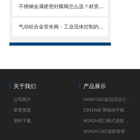
不锈钢金属硬密封蝶阀怎么选？材质、压力、温度一文搞定选购指南
气动铝合金管夹阀：工业流体控制的创新选择
关于我们
产品展示
公司简介
H44H-16C旋启式法兰止回阀
荣誉资质
Z941W矿用电动不锈钢闸阀
资料下载
WJ41H进口角式波纹管截止阀
WJ41H-16C波纹管密封截止阀