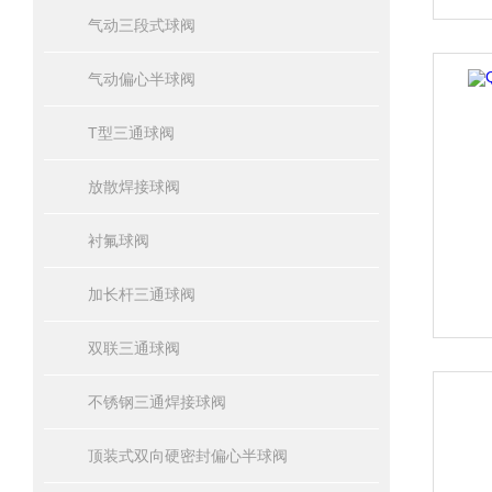
气动三段式球阀
气动偏心半球阀
T型三通球阀
放散焊接球阀
衬氟球阀
加长杆三通球阀
双联三通球阀
不锈钢三通焊接球阀
顶装式双向硬密封偏心半球阀