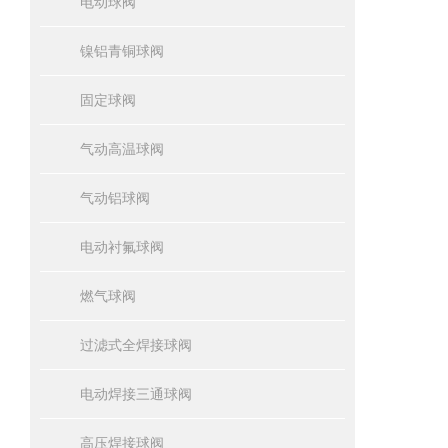
电动球阀
镍铝青铜球阀
固定球阀
气动高温球阀
气动铝球阀
电动衬氟球阀
燃气球阀
过滤式全焊接球阀
电动焊接三通球阀
高压焊接球阀