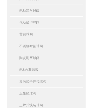
电动卸灰球阀
气动薄型球阀
黄铜球阀
不锈钢衬氟球阀
陶瓷耐磨球阀
电动V型球阀
放散式全焊接球阀
卫生级球阀
三片式快装球阀