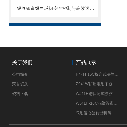
燃气管道燃气球阀安全控制与高效运行的“核心开关”
关于我们
产品展示
公司简介
H44H-16C旋启式法兰止回阀
荣誉资质
Z941W矿用电动不锈钢闸阀
资料下载
WJ41H进口角式波纹管截止阀
WJ41H-16C波纹管密封截止阀
气动偏心旋转出料阀