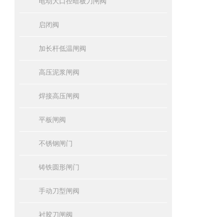
电动大口径暗板刀闸阀
启闭阀
加长杆低温闸阀
高压泥浆闸阀
焊接高压闸阀
平板闸阀
不锈钢闸门
铸铁圆形闸门
手动刀型闸阀
衬胶刀闸阀