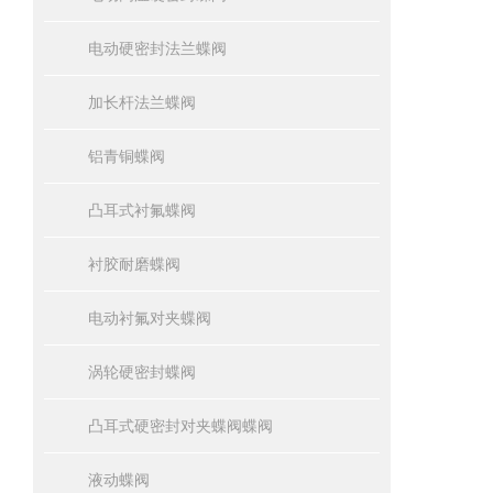
电动硬密封法兰蝶阀
加长杆法兰蝶阀
铝青铜蝶阀
凸耳式衬氟蝶阀
衬胶耐磨蝶阀
电动衬氟对夹蝶阀
涡轮硬密封蝶阀
凸耳式硬密封对夹蝶阀蝶阀
液动蝶阀