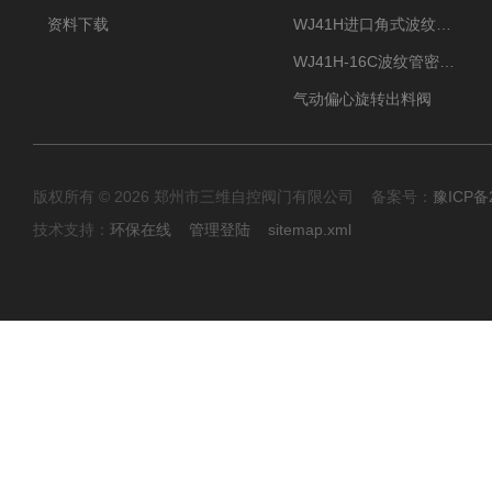
资料下载
WJ41H进口角式波纹管截止阀
WJ41H-16C波纹管密封截止阀
气动偏心旋转出料阀
版权所有 © 2026 郑州市三维自控阀门有限公司 备案号：
豫ICP备2
技术支持：
环保在线
管理登陆
sitemap.xml