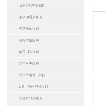
双偏心软密封蝶阀
不锈钢通风蝶阀
气动粉体蝶阀
美标焊接蝶阀
信号消防蝶阀
涡轮对夹蝶阀
无销手柄对夹蝶阀
U型中线软密封蝶阀
软密封对夹蝶阀