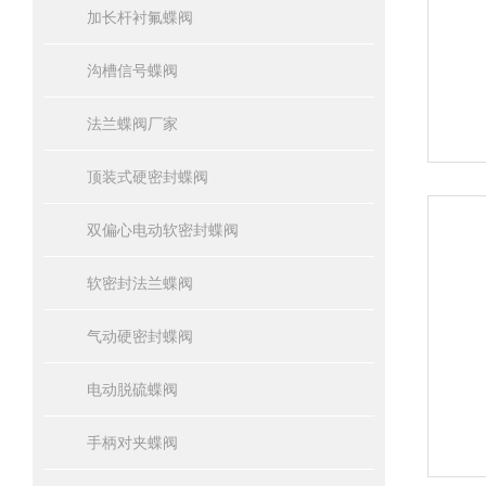
加长杆衬氟蝶阀
沟槽信号蝶阀
法兰蝶阀厂家
顶装式硬密封蝶阀
双偏心电动软密封蝶阀
软密封法兰蝶阀
气动硬密封蝶阀
电动脱硫蝶阀
手柄对夹蝶阀