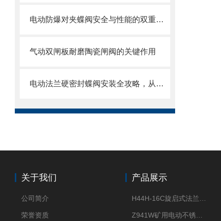
电动防爆对夹蝶阀安全与性能的双重防线，选型要求全解析
气动双闸板耐磨陶瓷闸阀的关键作用
电动法兰硬密封蝶阀安装全攻略，从基础到调试的精密指南
关于我们
产品展示
公司简介
H44H-16C旋启式法兰止回阀
荣誉资质
Z941W矿用电动不锈钢闸阀