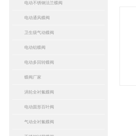
电动不锈钢法兰蝶阀
电动通风蝶阀
卫生级气动蝶阀
电动铝蝶阀
电动多回转蝶阀
蝶阀厂家
涡轮全衬氟蝶阀
电动圆形百叶阀
气动全衬氟蝶阀