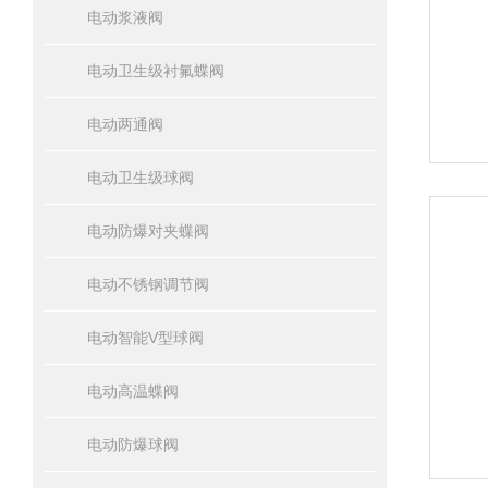
电动浆液阀
电动卫生级衬氟蝶阀
电动两通阀
电动卫生级球阀
电动防爆对夹蝶阀
电动不锈钢调节阀
电动智能V型球阀
电动高温蝶阀
电动防爆球阀