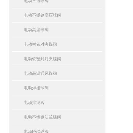
电动三通球阀
电动不锈钢高压球阀
电动高温球阀
电动衬氟对夹蝶阀
电动软密封对夹蝶阀
电动高温通风蝶阀
电动焊接球阀
电动排泥阀
电动不锈钢法兰蝶阀
电动PVC球阀