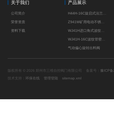
关于我们
产品展示
公司简介
H44H-16C旋启式法兰止回阀
荣誉资质
Z941W矿用电动不锈钢闸阀
资料下载
WJ41H进口角式波纹管截止阀
WJ41H-16C波纹管密封截止阀
气动偏心旋转出料阀
版权所有 © 2026 郑州市三维自控阀门有限公司 备案号：
豫ICP备2
技术支持：
环保在线
管理登陆
sitemap.xml