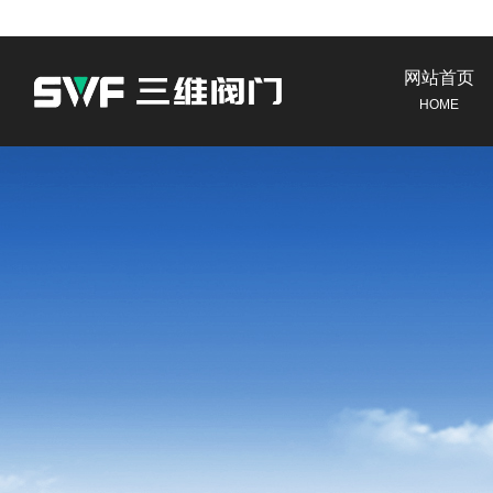
网站首页
HOME