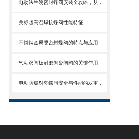
电动法兰硬密封蝶阀安装全攻略，从基础到调试的精密指南
美标超高温焊接蝶阀性能特征
不锈钢金属硬密封蝶阀的特点与应用
气动双闸板耐磨陶瓷闸阀的关键作用
电动防爆对夹蝶阀安全与性能的双重防线，选型要求全解析