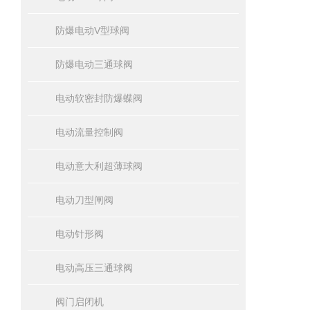
防爆电动V型球阀
防爆电动三通球阀
电动软密封防爆蝶阀
电动流量控制阀
电动意大利超薄球阀
电动刀型闸阀
电动针形阀
电动高压三通球阀
阀门启闭机