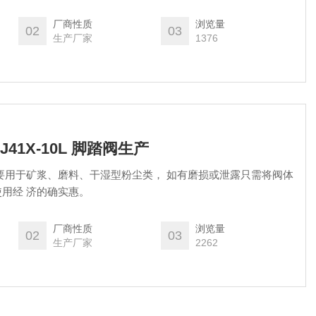
厂商性质
浏览量
02
03
生产厂家
1376
41X-10L 脚踏阀生产
0L主要用于矿浆、磨料、干湿型粉尘类， 如有磨损或泄露只需将阀体
用经 济的确实惠。
厂商性质
浏览量
02
03
生产厂家
2262