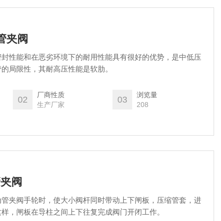
囊管夹阀
密封性能和在恶劣环境下的耐用性能具有很好的优势，是中低压
管的局限性，其耐高压性能是软肋。
厂商性质
浏览量
02
03
生产厂家
208
管夹阀
动管夹阀手轮时，使大小阀杆同时带动上下闸板，压缩管套，进
这样，闸板在导柱之间上下往复完成阀门开闭工作。