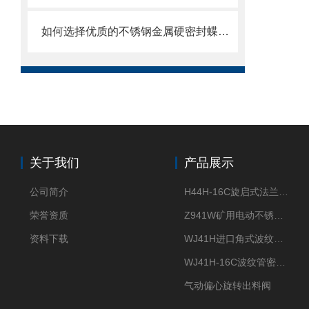
如何选择优质的不锈钢金属硬密封蝶阀？
关于我们
产品展示
公司简介
H44H-16C旋启式法兰止回阀
荣誉资质
Z941W矿用电动不锈钢闸阀
资料下载
WJ41H进口角式波纹管截止阀
WJ41H-16C波纹管密封截止阀
气动偏心旋转出料阀