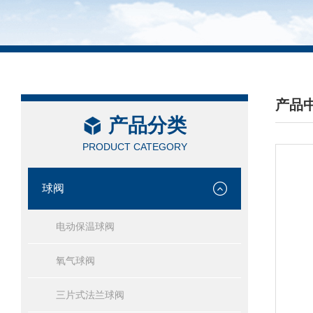
产品
产品分类
/ PRO
PRODUCT CATEGORY
球阀
电动保温球阀
氧气球阀
三片式法兰球阀