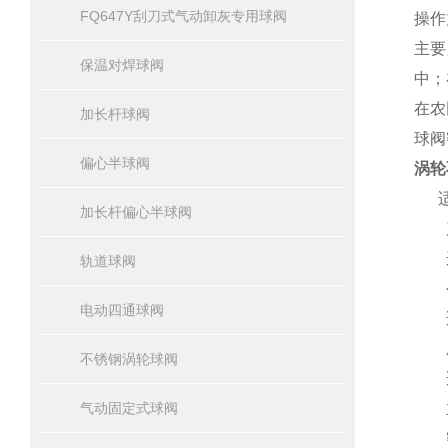
FQ647Y刮刀式气动卸灰专用球阀
操作
主要
保温对焊球阀
中；
在农
加长杆球阀
球阀
偏心半球阀
涡轮
适
加长杆偏心半球阀
产
连
轨道球阀
公
电动四通球阀
适
压
不锈钢涡轮球阀
适
气动固定式球阀
主
密