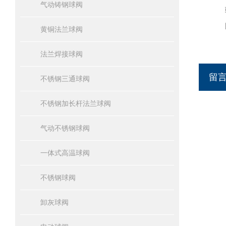
气动铸钢球阀
驱
阀
黄铜法兰球阀
法兰焊接球阀
留
不锈钢三通球阀
不锈钢加长杆法兰球阀
气动不锈钢球阀
一体式高温球阀
不锈钢球阀
卸灰球阀