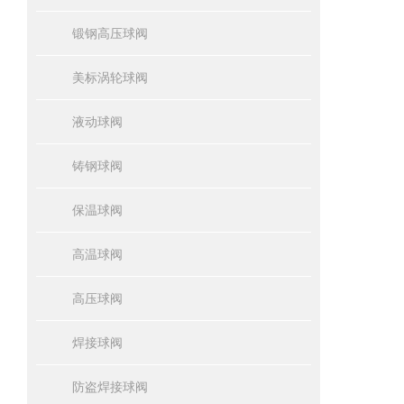
锻钢高压球阀
美标涡轮球阀
液动球阀
铸钢球阀
保温球阀
高温球阀
高压球阀
焊接球阀
防盗焊接球阀