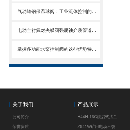
气动铸钢保温球阀：工业流体控制的新星
电动全衬氟对夹蝶阀强腐蚀介质管道的可靠卫士
掌握多功能水泵控制阀的这些优势特点很重要！
关于我们
产品展示
公司简介
H44H-16C旋启式法兰止回阀
荣誉资质
Z941W矿用电动不锈钢闸阀