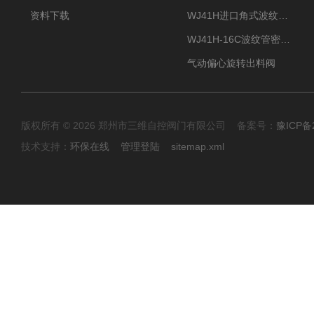
资料下载
WJ41H进口角式波纹管截止阀
WJ41H-16C波纹管密封截止阀
气动偏心旋转出料阀
版权所有 © 2026 郑州市三维自控阀门有限公司 备案号：
豫ICP备2
技术支持：
环保在线
管理登陆
sitemap.xml