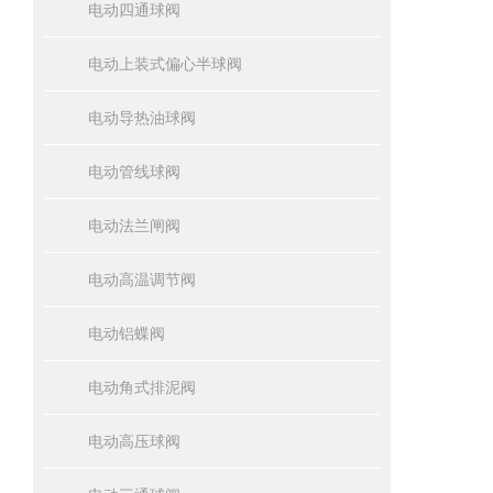
电动四通球阀
电动上装式偏心半球阀
电动导热油球阀
电动管线球阀
电动法兰闸阀
电动高温调节阀
电动铝蝶阀
电动角式排泥阀
电动高压球阀