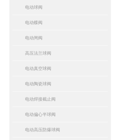
电动球阀
电动蝶阀
电动闸阀
高压法兰球阀
电动真空球阀
电动陶瓷球阀
电动焊接截止阀
电动偏心半球阀
电动高压防爆球阀