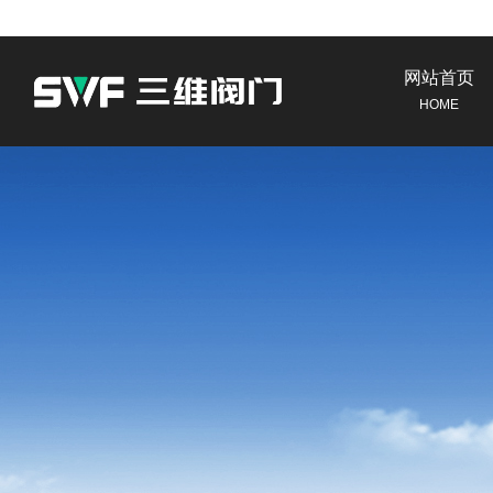
网站首页
HOME