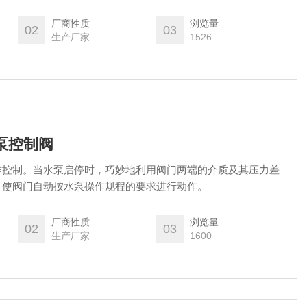
拆卸，便于检查，膜片采用尼龙强化橡胶制成，合用寿命长，阀
方便。
厂商性质
浏览量
02
03
生产厂家
1526
水泵控制阀
作控制。当水泵启停时，巧妙地利用阀门两端的介质及其压力差
，使阀门自动按水泵操作规程的要求进行动作。
厂商性质
浏览量
02
03
生产厂家
1600