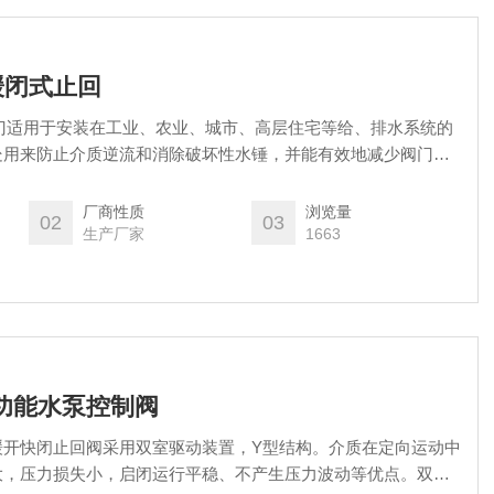
缓闭式止回
阀门适用于安装在工业、农业、城市、高层住宅等给、排水系统的
处用来防止介质逆流和消除破坏性水锤，并能有效地减少阀门关
路的安全运行。
厂商性质
浏览量
02
03
生产厂家
1663
多功能水泵控制阀
缓开快闭止回阀采用双室驱动装置，Y型结构。介质在定向运动中
大，压力损失小，启闭运行平稳、不产生压力波动等优点。双室