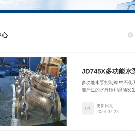
中心
DUCTS CENTER
JD745X多功能
多功能水泵控制阀 中石化
能产生的水外锤和浪涌发
到保护之目的。所以为了
锤消除器。
更新日期
01
2024-07-23