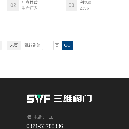
厂商性质
浏览量
02
03
生产厂家
2396
末页
跳转到第
页
电话：TEL
0371-53788336