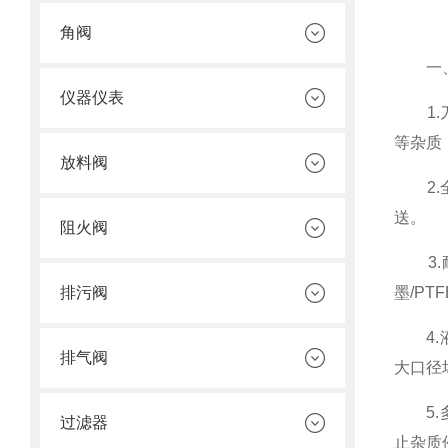
角阀
一、结
仪器仪表
1.刀
等杂质
放料阀
2.全
送。
阻火阀
3.耐
排污阀
墨/P
4.液
排气阀
大口径
5.多
过滤器
止杂质