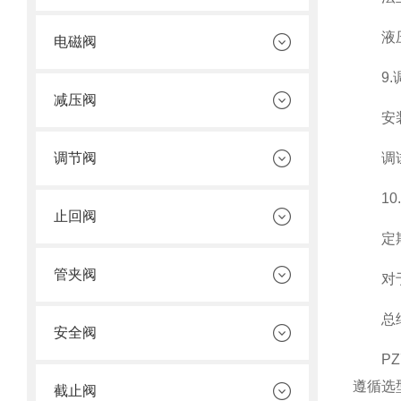
液压驱
电磁阀
9.调
减压阀
安装后
调节阀
调试液
10.
止回阀
定期润
管夹阀
对于含
总结
安全阀
PZ7
遵循选
截止阀