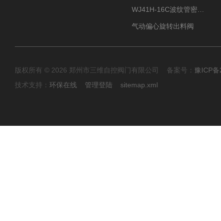
WJ41H-16C波纹管密封截止阀
气动偏心旋转出料阀
版权所有 © 2026 郑州市三维自控阀门有限公司 备案号：
豫ICP备2
技术支持：
环保在线
管理登陆
sitemap.xml