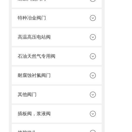
特种冶金阀门
高温高压电站阀
石油天然气专用阀
耐腐蚀衬氟阀门
其他阀门
插板阀，浆液阀