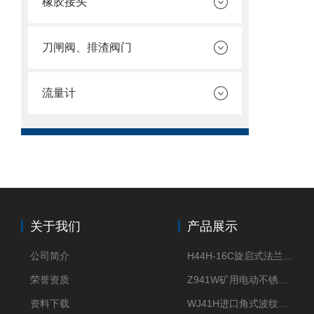
橡胶接头
刀闸阀、排渣阀门
流量计
关于我们
产品展示
公司简介
H44H-16C旋启式法兰止回阀
荣誉资质
Z941W矿用电动不锈钢闸阀
资料下载
WJ41H进口角式波纹管截止阀