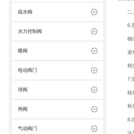
疏水阀
二、安
6.安
水力控制阀
确保P
蝶阀
避免安
根据流
电动阀门
7.安
球阀
核对阀
检查阀
闸阀
8.连
气动阀门
法兰连