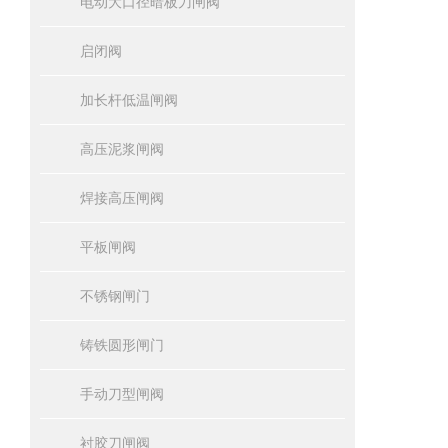
电动大口径暗板刀闸阀
启闭阀
加长杆低温闸阀
高压泥浆闸阀
焊接高压闸阀
平板闸阀
不锈钢闸门
铸铁圆形闸门
手动刀型闸阀
衬胶刀闸阀