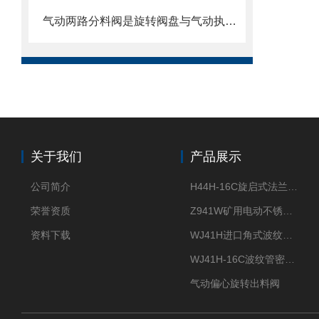
气动两路分料阀是旋转阀盘与气动执行器的“智能分流密码”
关于我们
产品展示
公司简介
H44H-16C旋启式法兰止回阀
荣誉资质
Z941W矿用电动不锈钢闸阀
资料下载
WJ41H进口角式波纹管截止阀
WJ41H-16C波纹管密封截止阀
气动偏心旋转出料阀