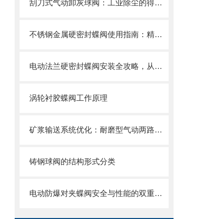
刮刀式气动卸灰球阀：工业除尘的得力助手
不锈钢金属硬密封蝶阀使用指南：精准操作以保障长久密封
电动法兰硬密封蝶阀安装全攻略，从基础到调试的精密指南
涡轮衬胶蝶阀工作原理
矿浆输送系统优化：耐磨型气动两路分料阀的应用实践
铸钢球阀的结构形式分类
电动防爆对夹蝶阀安全与性能的双重防线，选型要求全解析