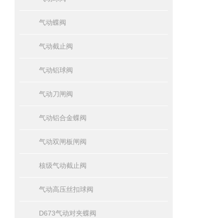
气动蝶阀
气动截止阀
气动铝球阀
气动刀闸阀
气动铝合金蝶阀
气动双闸板闸阀
核级气动截止阀
气动高压丝扣球阀
D673气动对夹蝶阀