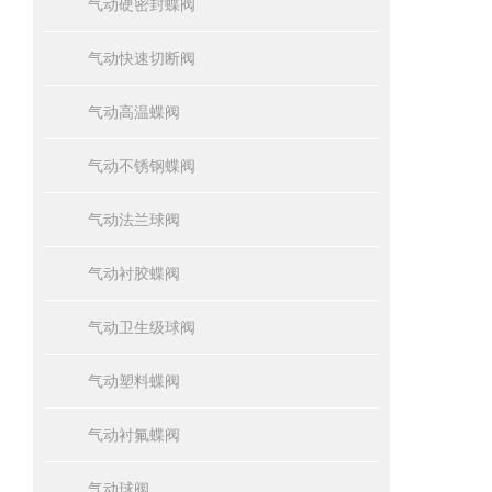
气动硬密封蝶阀
气动快速切断阀
气动高温蝶阀
气动不锈钢蝶阀
气动法兰球阀
气动衬胶蝶阀
气动卫生级球阀
气动塑料蝶阀
气动衬氟蝶阀
气动球阀