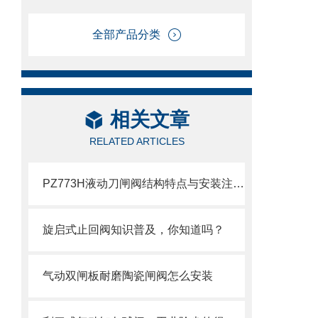
全部产品分类
相关文章
RELATED ARTICLES
PZ773H液动刀闸阀结构特点与安装注意事项
旋启式止回阀知识普及，你知道吗？
气动双闸板耐磨陶瓷闸阀怎么安装