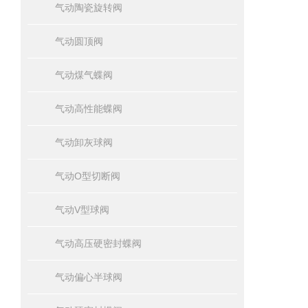
气动陶瓷旋转阀
气动圆顶阀
气动煤气蝶阀
气动高性能蝶阀
气动卸灰球阀
气动O型切断阀
气动V型球阀
气动高压硬密封蝶阀
气动偏心半球阀