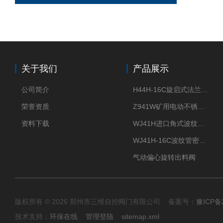
关于我们
产品展示
公司简介
H44H-16C旋启式法兰止回阀
荣誉资质
Z941W矿用电动不锈钢闸阀
资料下载
WJ41H进口角式波纹管截止阀
WJ41H-16C波纹管密封截止阀
气动偏心旋转出料阀
版权所有 © 2026 郑州市三维自控阀门有限公司 备案号：
豫ICP备2
技术支持：
环保在线
管理登陆
sitemap.xml