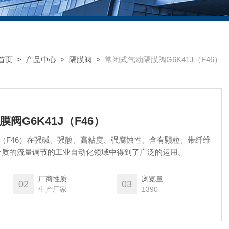
首页
>
产品中心
>
隔膜阀
>
常闭式气动隔膜阀G6K41J（F46）
阀G6K41J（F46）
1J（F46）在强碱、强酸、高粘度、强腐蚀性、含有颗粒、带纤维
介质的流量调节的工业自动化领域中得到了广泛的运用。
厂商性质
浏览量
02
03
生产厂家
1390