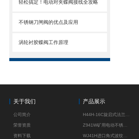
轻松搞定！电动对夹蝶阀接线全攻略
不锈钢刀闸阀的优点及应用
涡轮衬胶蝶阀工作原理
关于我们
产品展示
公司简介
H44H-16C旋启式法兰止回阀
荣誉资质
Z941W矿用电动不锈钢闸阀
资料下载
WJ41H进口角式波纹管截止阀