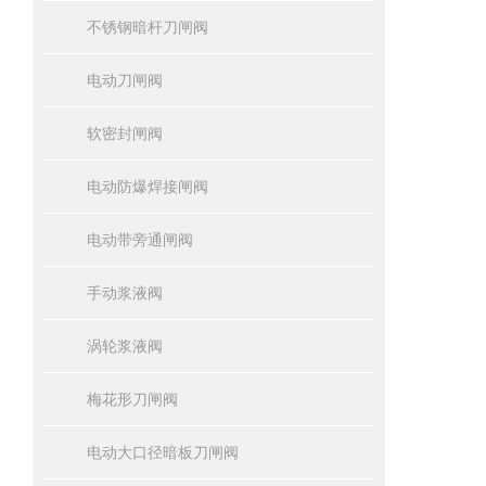
不锈钢暗杆刀闸阀
电动刀闸阀
软密封闸阀
电动防爆焊接闸阀
电动带旁通闸阀
手动浆液阀
涡轮浆液阀
梅花形刀闸阀
电动大口径暗板刀闸阀