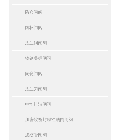
防盗闸阀
国标闸阀
法兰铜闸阀
铸钢美标闸阀
陶瓷闸阀
法兰刀闸阀
电动排渣闸阀
加密软密封磁性锁闭闸阀
波纹管闸阀