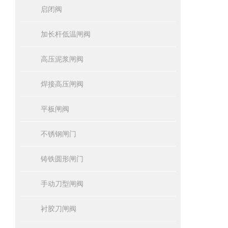
启闭阀
加长杆低温闸阀
高压泥浆闸阀
焊接高压闸阀
平板闸阀
不锈钢闸门
铸铁圆形闸门
手动刀型闸阀
衬胶刀闸阀