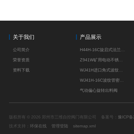
关于我们
产品展示
公司简介
H44H-16C旋启式法兰止回阀
荣誉资质
Z941W矿用电动不锈钢闸阀
资料下载
WJ41H进口角式波纹管截止阀
WJ41H-16C波纹管密封截止阀
气动偏心旋转出料阀
版权所有 © 2026 郑州市三维自控阀门有限公司 备案号：
豫ICP备2
技术支持：
环保在线
管理登陆
sitemap.xml