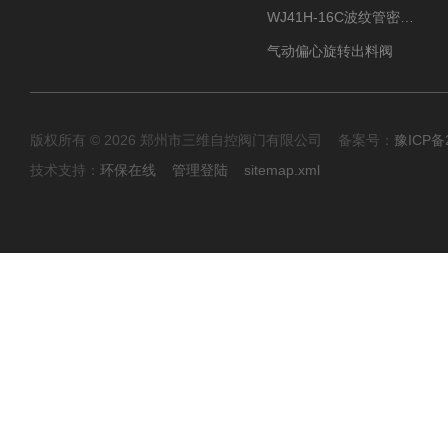
WJ41H-16C波纹管密封截止阀
气动偏心旋转出料阀
版权所有 © 2026 郑州市三维自控阀门有限公司 备案号：
豫ICP备2
技术支持：
环保在线
管理登陆
sitemap.xml