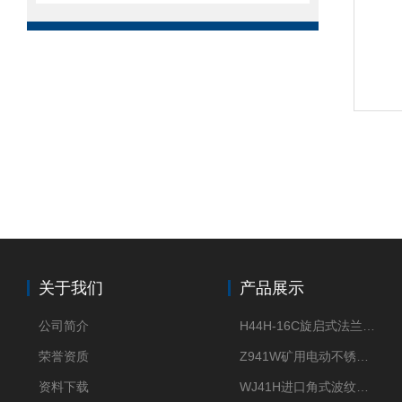
关于我们
产品展示
公司简介
H44H-16C旋启式法兰止回阀
荣誉资质
Z941W矿用电动不锈钢闸阀
资料下载
WJ41H进口角式波纹管截止阀