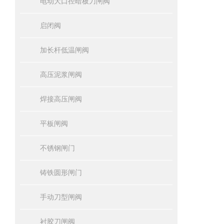
电动大口径暗板刀闸阀
启闭阀
加长杆低温闸阀
高压泥浆闸阀
焊接高压闸阀
平板闸阀
不锈钢闸门
铸铁圆形闸门
手动刀型闸阀
衬胶刀闸阀