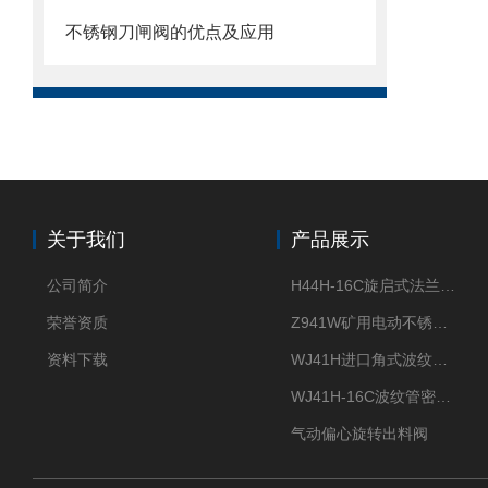
不锈钢刀闸阀的优点及应用
关于我们
产品展示
公司简介
H44H-16C旋启式法兰止回阀
荣誉资质
Z941W矿用电动不锈钢闸阀
资料下载
WJ41H进口角式波纹管截止阀
WJ41H-16C波纹管密封截止阀
气动偏心旋转出料阀