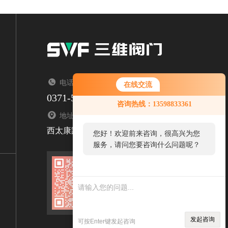
电话：TEL
在线交流
0371-53788336
咨询热线：13598833361
地址：ADDRESS
西太康路
您好！欢迎前来咨询，很高兴为您
服务，请问您要咨询什么问题呢？
您
好，
扫码关注我们
看您
停留
很久
发起咨询
可按Enter键发起咨询
了，