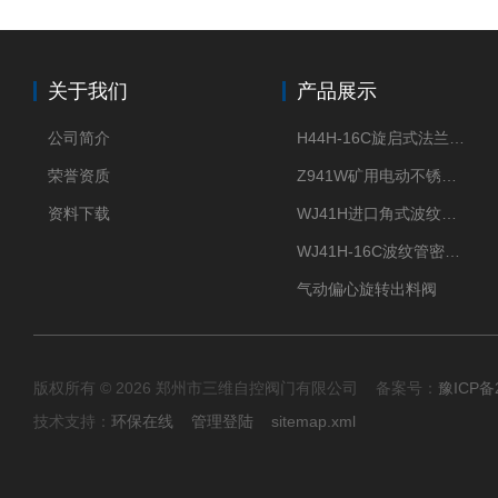
关于我们
产品展示
公司简介
H44H-16C旋启式法兰止回阀
荣誉资质
Z941W矿用电动不锈钢闸阀
资料下载
WJ41H进口角式波纹管截止阀
WJ41H-16C波纹管密封截止阀
气动偏心旋转出料阀
版权所有 © 2026 郑州市三维自控阀门有限公司 备案号：
豫ICP备2
技术支持：
环保在线
管理登陆
sitemap.xml