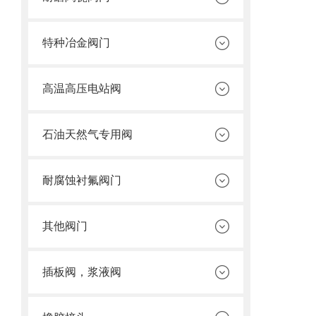
特种冶金阀门
高温高压电站阀
石油天然气专用阀
耐腐蚀衬氟阀门
其他阀门
插板阀，浆液阀