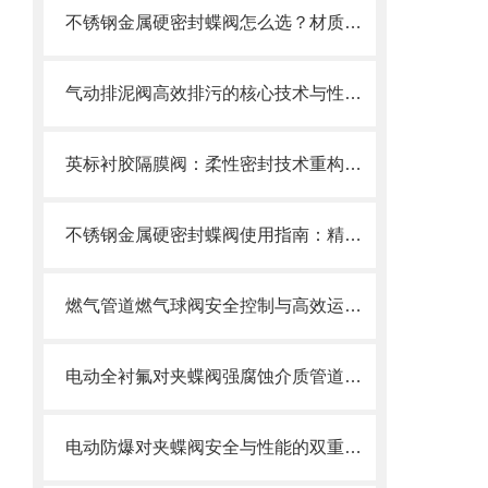
不锈钢金属硬密封蝶阀怎么选？材质、压力、温度一文搞定选购指南
气动排泥阀高效排污的核心技术与性能解析
英标衬胶隔膜阀：柔性密封技术重构工业流体控制新范式
不锈钢金属硬密封蝶阀使用指南：精准操作以保障长久密封
燃气管道燃气球阀安全控制与高效运行的“核心开关”
电动全衬氟对夹蝶阀强腐蚀介质管道的可靠卫士
电动防爆对夹蝶阀安全与性能的双重防线，选型要求全解析