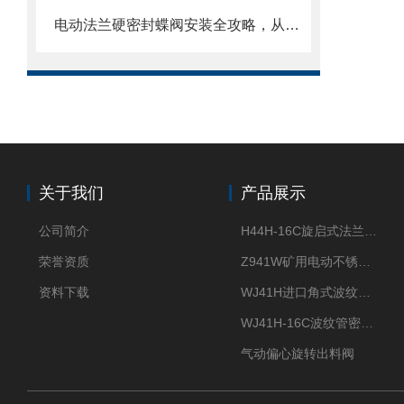
电动法兰硬密封蝶阀安装全攻略，从基础到调试的精密指南
关于我们
产品展示
公司简介
H44H-16C旋启式法兰止回阀
荣誉资质
Z941W矿用电动不锈钢闸阀
资料下载
WJ41H进口角式波纹管截止阀
WJ41H-16C波纹管密封截止阀
气动偏心旋转出料阀