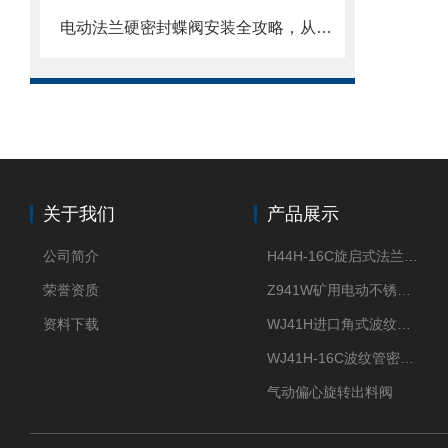
电动法兰硬密封蝶阀安装全攻略，从基础到调试的精密指南
关于我们
产品展示
公司简介
H44H-16C旋启式法兰止回阀
荣誉资质
Z941W矿用电动不锈钢闸阀
资料下载
WJ41H进口角式波纹管截止阀
WJ41H-16C波纹管密封截止阀
气动偏心旋转出料阀