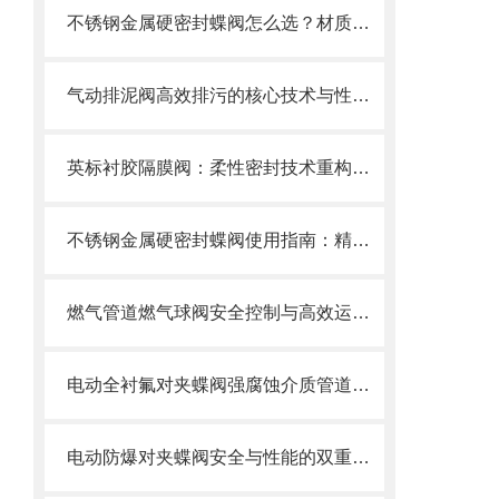
不锈钢金属硬密封蝶阀怎么选？材质、压力、温度一文搞定选购指南
气动排泥阀高效排污的核心技术与性能解析
英标衬胶隔膜阀：柔性密封技术重构工业流体控制新范式
不锈钢金属硬密封蝶阀使用指南：精准操作以保障长久密封
燃气管道燃气球阀安全控制与高效运行的“核心开关”
电动全衬氟对夹蝶阀强腐蚀介质管道的可靠卫士
电动防爆对夹蝶阀安全与性能的双重防线，选型要求全解析