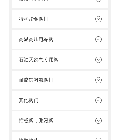
特种冶金阀门
高温高压电站阀
石油天然气专用阀
耐腐蚀衬氟阀门
其他阀门
插板阀，浆液阀