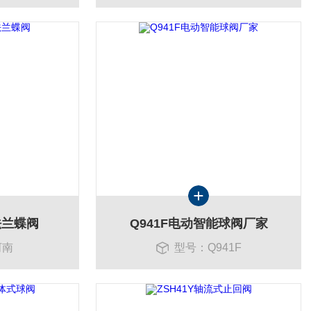
法兰蝶阀
Q941F电动智能球阀厂家
河南
型号：Q941F