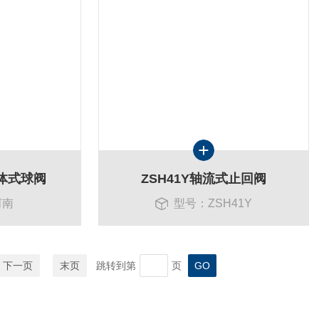
体式球阀
ZSH41Y轴流式止回阀
河南
型号：ZSH41Y
下一页
末页
跳转到第
页