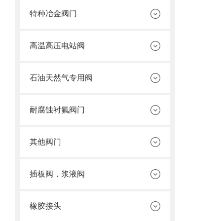
特种冶金阀门
高温高压电站阀
石油天然气专用阀
耐腐蚀衬氟阀门
其他阀门
插板阀，浆液阀
橡胶接头