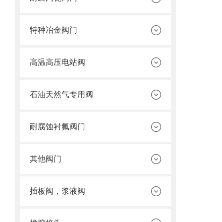
特种冶金阀门
高温高压电站阀
石油天然气专用阀
耐腐蚀衬氟阀门
其他阀门
插板阀，浆液阀