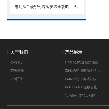
电动法兰硬密封蝶阀安装全攻略，从基础到调试的精密指南
关于我们
产品展示
公司简介
H44H-16C旋启式法兰止回阀
荣誉资质
Z941W矿用电动不锈钢闸阀
资料下载
WJ41H进口角式波纹管截止阀
WJ41H-16C波纹管密封截止阀
气动偏心旋转出料阀