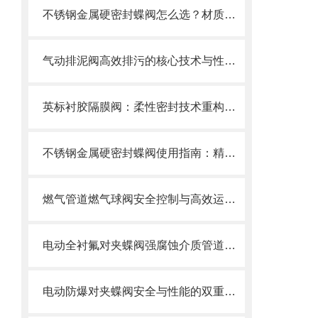
不锈钢金属硬密封蝶阀怎么选？材质、压力、温度一文搞定选购指南
气动排泥阀高效排污的核心技术与性能解析
英标衬胶隔膜阀：柔性密封技术重构工业流体控制新范式
不锈钢金属硬密封蝶阀使用指南：精准操作以保障长久密封
燃气管道燃气球阀安全控制与高效运行的“核心开关”
电动全衬氟对夹蝶阀强腐蚀介质管道的可靠卫士
电动防爆对夹蝶阀安全与性能的双重防线，选型要求全解析