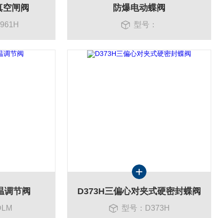
接真空闸阀
防爆电动蝶阀
961H
型号：
温调节阀
D373H三偏心对夹式硬密封蝶阀
LM
型号：D373H