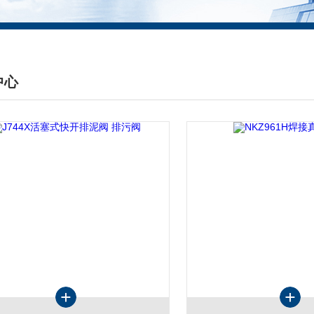
中心
DUCTS CENTER