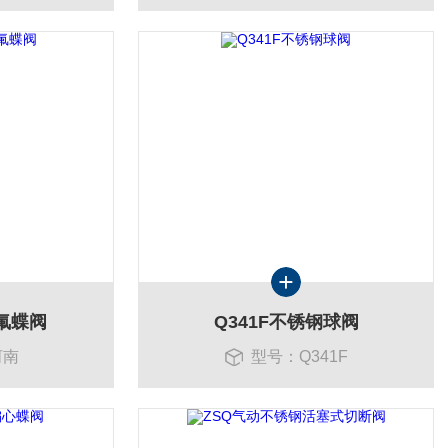
氟蝶阀
Q341F不锈钢球阀
河南
型号：Q341F