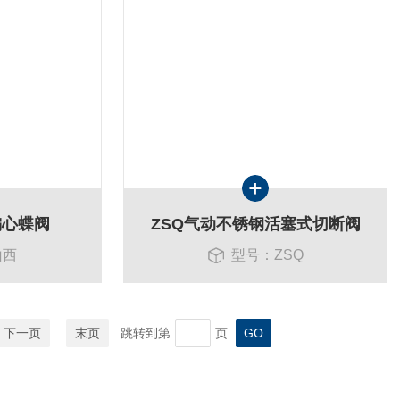
偏心蝶阀
ZSQ气动不锈钢活塞式切断阀
山西
型号：ZSQ
下一页
末页
跳转到第
页