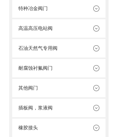
特种冶金阀门
高温高压电站阀
石油天然气专用阀
耐腐蚀衬氟阀门
其他阀门
插板阀，浆液阀
橡胶接头