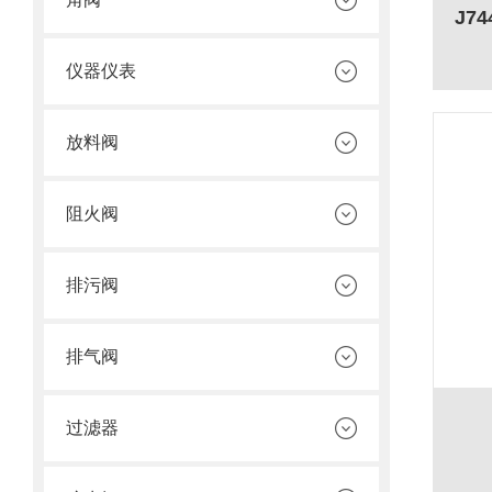
J7
仪器仪表
放料阀
阻火阀
排污阀
排气阀
过滤器