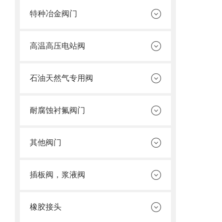
特种冶金阀门
高温高压电站阀
石油天然气专用阀
耐腐蚀衬氟阀门
其他阀门
插板阀，浆液阀
橡胶接头