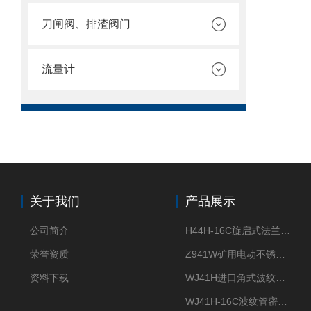
刀闸阀、排渣阀门
流量计
关于我们
产品展示
公司简介
H44H-16C旋启式法兰止回阀
荣誉资质
Z941W矿用电动不锈钢闸阀
资料下载
WJ41H进口角式波纹管截止阀
WJ41H-16C波纹管密封截止阀