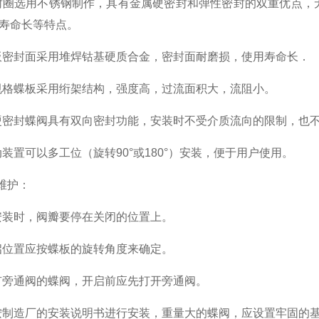
封圈选用不锈钢制作，具有金属硬密封和弹性密封的双重优点，
用寿命长等特点。
板密封面采用堆焊钴基硬质合金，密封面耐磨损，使用寿命长．
规格蝶板采用绗架结构，强度高，过流面积大，流阻小。
硬密封蝶阀具有双向密封功能，安装时不受介质流向的限制，也
动装置可以多工位（旋转90°或180°）安装，便于用户使用。
维护：
安装时，阀瓣要停在关闭的位置上。
启位置应按蝶板的旋转角度来确定。
有旁通阀的蝶阀，开启前应先打开旁通阀。
按制造厂的安装说明书进行安装，重量大的蝶阀，应设置牢固的