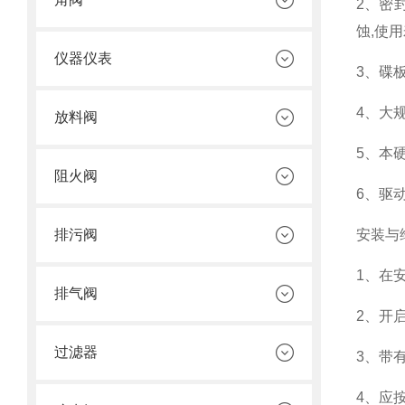
2、密
蚀,使
仪器仪表
3、碟
4、大
放料阀
5、本
阻火阀
6、驱
排污阀
安装与
1、在
排气阀
2、开
过滤器
3、带
4、应