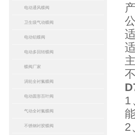
产
电动通风蝶阀
公
卫生级气动蝶阀
电动铝蝶阀
适
电动多回转蝶阀
主
蝶阀厂家
不
涡轮全衬氟蝶阀
D
电动圆形百叶阀
气动全衬氟蝶阀
不锈钢衬胶蝶阀