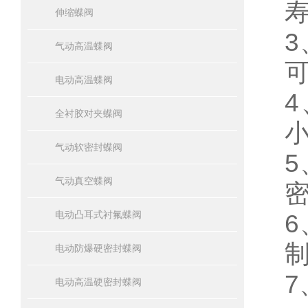
伸缩蝶阀
气动高温蝶阀
电动高温蝶阀
全衬胶对夹蝶阀
气动软密封蝶阀
气动真空蝶阀
电动凸耳式衬氟蝶阀
电动防爆硬密封蝶阀
电动高温硬密封蝶阀