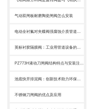
气动双闸板耐磨陶瓷闸阀怎么安装
电动全衬氟对夹蝶阀强腐蚀介质管道的可靠卫士
英标衬胶隔膜阀：工业用管道设备的优选之选
PZ773H液动刀闸阀结构特点与安装注意事项
池底快开排泥阀：创新技术助力环保产业
不锈钢刀闸阀的优点及应用