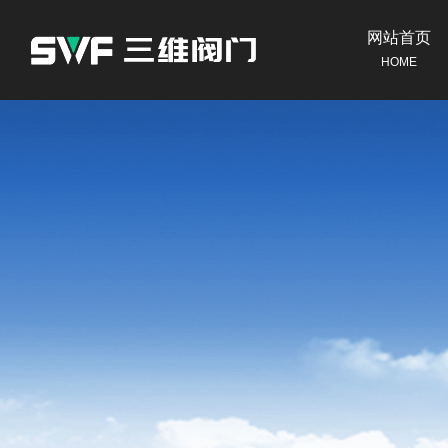
网站首页
HOME