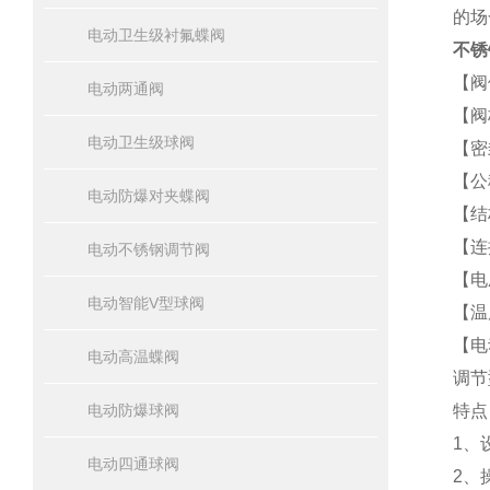
的场
电动卫生级衬氟蝶阀
不锈
【阀
电动两通阀
【阀
电动卫生级球阀
【密
【公
电动防爆对夹蝶阀
【结
【连
电动不锈钢调节阀
【电压
电动智能V型球阀
【温
【电
电动高温蝶阀
调节型
电动防爆球阀
特点
1、
电动四通球阀
2、