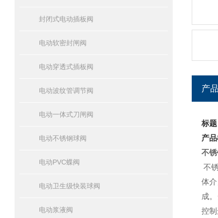
封闭式电动插板阀
电动软密封闸阀
电动穿透式插板阀
产
电动波纹管调节阀
电动一体式刀闸阀
标题
产品
电动不锈钢球阀
不锈
电动PVC蝶阀
不锈
体介
电动卫生级快装球阀
成。
电动浆液阀
控制