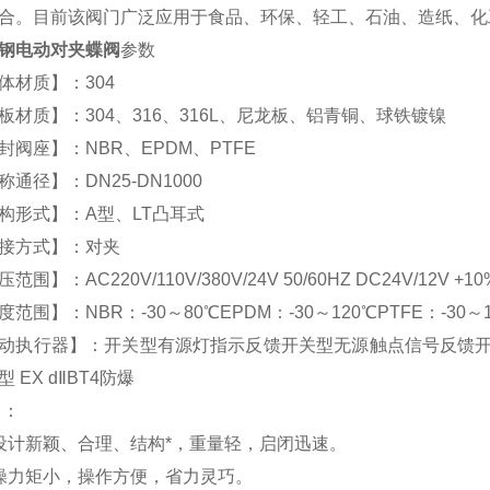
合。目前该阀门广泛应用于食品、环保、轻工、石油、造纸、化
钢电动对夹蝶阀
参数
体材质】：304
板材质】：304、316、316L、尼龙板、铝青铜、球铁镀镍
封阀座】：NBR、EPDM、PTFE
称通径】：DN25-DN1000
构形式】：A型、LT凸耳式
接方式】：对夹
范围】：AC220V/110V/380V/24V 50/60HZ DC24V/12V +1
度范围】：NBR：-30～80℃EPDM：-30～120℃PTFE：-30～
动执行器】：开关型有源灯指示反馈开关型无源触点信号反馈开关
 EX dⅡBT4防爆
 ：
设计新颖、合理、结构*，重量轻，启闭迅速。
操力矩小，操作方便，省力灵巧。