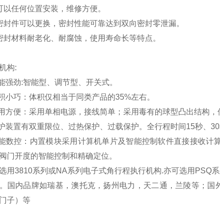
可以任何位置安装，维修方便。
密封件可以更换，密封性能可靠达到双向密封零泄漏。
密封材料耐老化、耐腐蚀，使用寿命长等特点。
机构:
功能强劲:智能型、调节型、开关式。
体积小巧：体积仅相当于同类产品的35%左右。
使用方便：采用单相电源，接线简单；采用毒有的球型凸出结构
保护装置有双重限位、过热保护、过载保护。全行程时间15秒、30
智能数控：内置模块采用计算机单片及智能控制软件直接接收计算机或工
阀门开度的智能控制和精确定位。
选用3810系列或NA系列电子式角行程执行机构.亦可选用PSQ系列
。国内品牌如瑞基，澳托克，扬州电力，天二通，兰陵等；国
门子）等