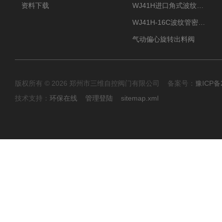
资料下载
WJ41H进口角式波纹管截止阀
WJ41H-16C波纹管密封截止阀
气动偏心旋转出料阀
版权所有 © 2026 郑州市三维自控阀门有限公司 备案号：
豫ICP备2
技术支持：
环保在线
管理登陆
sitemap.xml