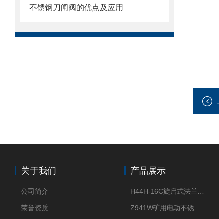
不锈钢刀闸阀的优点及应用
关于我们
产品展示
公司简介
H44H-16C旋启式法兰止回阀
荣誉资质
Z941W矿用电动不锈钢闸阀