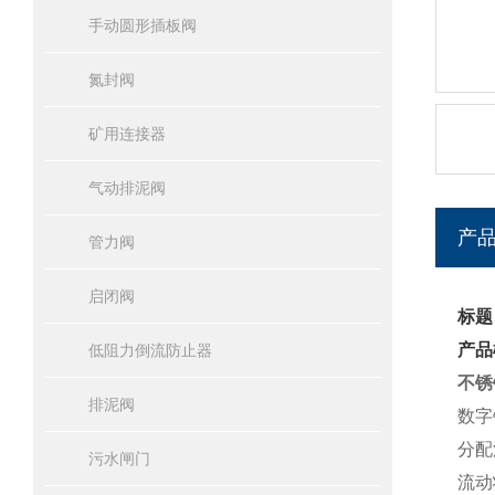
手动圆形插板阀
氮封阀
矿用连接器
气动排泥阀
产
管力阀
启闭阀
标题
产品
低阻力倒流防止器
不锈
排泥阀
数字
分配
污水闸门
流动