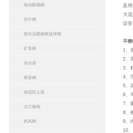
电动眼镜阀
及用
大流
百叶阀
议安
双向流硬碰硬旋球阀
不锈
矿浆阀
1、
2、
排水器
3、
4、
锥形阀
5、
倒流防止器
6、
7、
法兰梭阀
8、
热风阀
9、
10