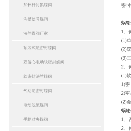
加长杆衬氟蝶阀
密封
沟槽信号蝶阀
蜗轮
1、
法兰蝶阀厂家
(1
顶装式硬密封蝶阀
(2
(3
双偏心电动软密封蝶阀
2、
(1
软密封法兰蝶阀
1)
气动硬密封蝶阀
2)
(2
电动脱硫蝶阀
蜗轮
手柄对夹蝶阀
1、
2、