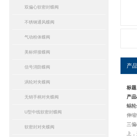
双偏心软密封蝶阀
不锈钢通风蝶阀
气动粉体蝶阀
美标焊接蝶阀
产
信号消防蝶阀
涡轮对夹蝶阀
标题
产品
无销手柄对夹蝶阀
蜗轮
U型中线软密封蝶阀
伸缩
三偏
软密封对夹蝶阀
上，