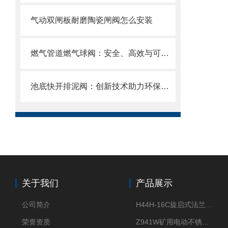
气动双闸板耐磨陶瓷闸阀怎么安装
燃气管道燃气球阀：安全、高效与可靠的燃气控制
池底快开排泥阀：创新技术助力环保产业
关于我们
产品展示
公司简介
H44H-16C旋启式法兰止回阀
荣誉资质
Z941W矿用电动不锈钢闸阀