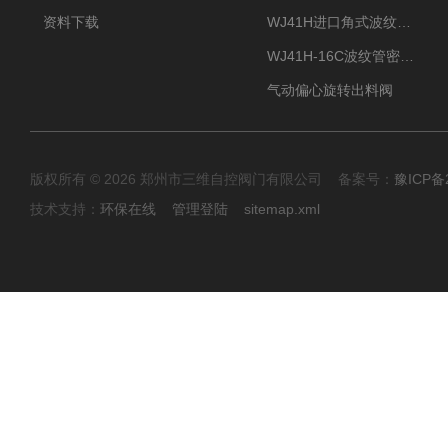
资料下载
WJ41H进口角式波纹管截止阀
WJ41H-16C波纹管密封截止阀
气动偏心旋转出料阀
版权所有 © 2026 郑州市三维自控阀门有限公司 备案号：
豫ICP备2
技术支持：
环保在线
管理登陆
sitemap.xml