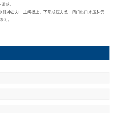
下滑落。
水锤冲击力；主阀板上、下形成压力差，阀门出口水压从旁
缓闭。