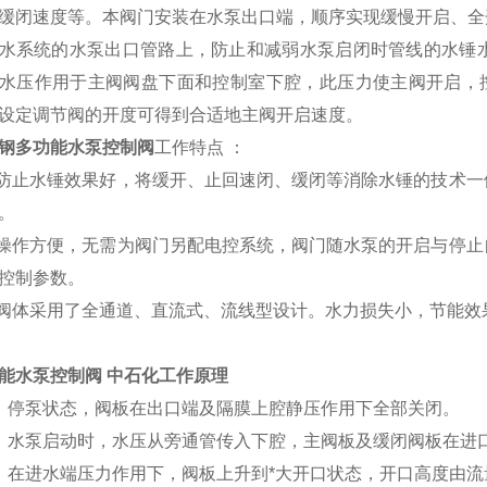
缓闭速度等。本阀门安装在水泵出口端，顺序实现缓慢开启、全
水系统的水泵出口管路上，防止和减弱水泵启闭时管线的水锤
水压作用于主阀阀盘下面和控制室下腔，此压力使主阀开启，
设定调节阀的开度可得到合适地主阀开启速度。
钢多功能水泵控制阀
工作特点 ：
防止水锤效果好，将缓开、止回速闭、缓闭等消除水锤的技术一
。
操作方便，无需为阀门另配电控系统，阀门随水泵的开启与停止
控制参数。
阀体采用了全通道、直流式、流线型设计。水力损失小，节能效
能水泵控制阀 中石化
工作原理
）停泵状态，阀板在出口端及隔膜上腔静压作用下全部关闭。
）水泵启动时，水压从旁通管传入下腔，主阀板及缓闭阀板在进
）在进水端压力作用下，阀板上升到*大开口状态，开口高度由流