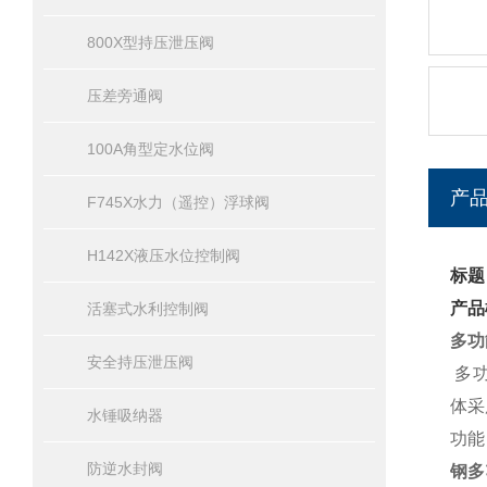
800X型持压泄压阀
压差旁通阀
100A角型定水位阀
产
F745X水力（遥控）浮球阀
H142X液压水位控制阀
标题
产品
活塞式水利控制阀
多功
安全持压泄压阀
多功
体采
水锤吸纳器
功能
防逆水封阀
钢多