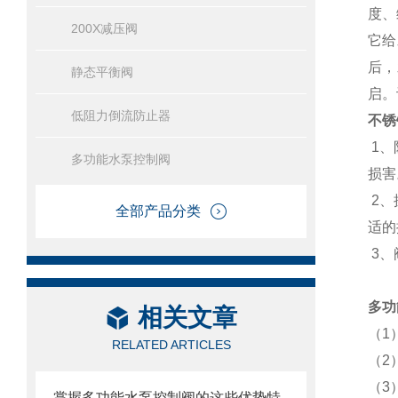
度、
200X减压阀
它给
后，
静态平衡阀
启。
低阻力倒流防止器
不锈
1、
多功能水泵控制阀
损害
2、
全部产品分类
适的
3、
多功
相关文章
（1
RELATED ARTICLES
（2
（3
掌握多功能水泵控制阀的这些优势特点很重要！