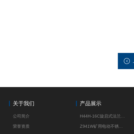
关于我们
产品展示
公司简介
H44H-16C旋启式法兰止回阀
荣誉资质
Z941W矿用电动不锈钢闸阀