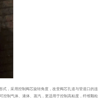
构形式，采用控制阀芯旋转角度，改变阀芯孔道与管道口的连
可控制气体、液体、蒸汽，更适用于控制高粘度，纤维颗粒