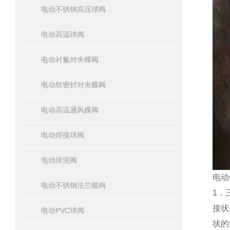
电动不锈钢高压球阀
电动高温球阀
电动衬氟对夹蝶阀
电动软密封对夹蝶阀
电动高温通风蝶阀
电动焊接球阀
电动排泥阀
电动
电动不锈钢法兰蝶阀
1．
接状
电动PVC球阀
状的