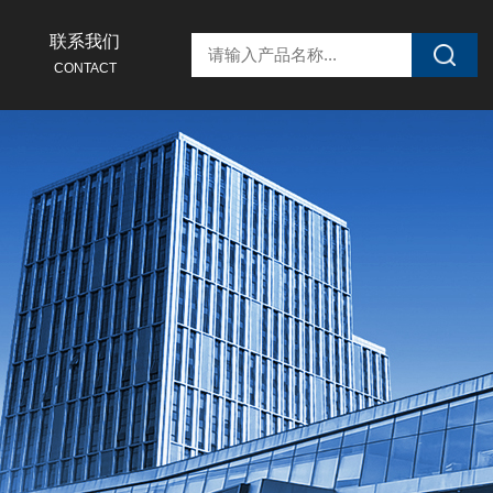
联系我们
CONTACT