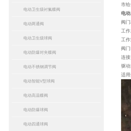
市给
电动卫生级衬氟蝶阀
电动
阀门
电动两通阀
工作
电动卫生级球阀
工作温
阀门
电动防爆对夹蝶阀
连接
驱动
电动不锈钢调节阀
适用
电动智能V型球阀
电动高温蝶阀
电动防爆球阀
电动四通球阀