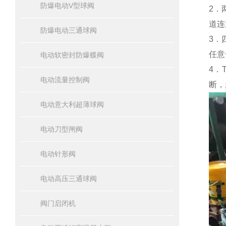
防爆电动V型球阀
2．
道连
防爆电动三通球阀
3．
任意
电动软密封防爆蝶阀
4．
电动流量控制阀
断，
电动意大利超薄球阀
电动刀型闸阀
电动针形阀
电动高压三通球阀
阀门启闭机