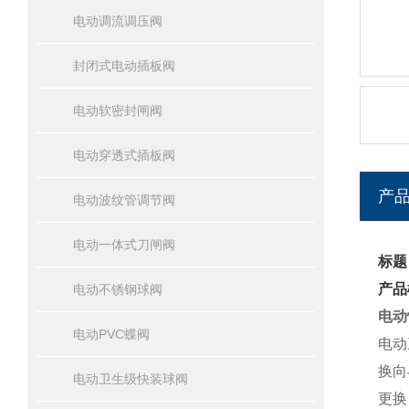
电动调流调压阀
封闭式电动插板阀
电动软密封闸阀
电动穿透式插板阀
产
电动波纹管调节阀
电动一体式刀闸阀
标题
产品
电动不锈钢球阀
电动
电动PVC蝶阀
电动
换向
电动卫生级快装球阀
更换