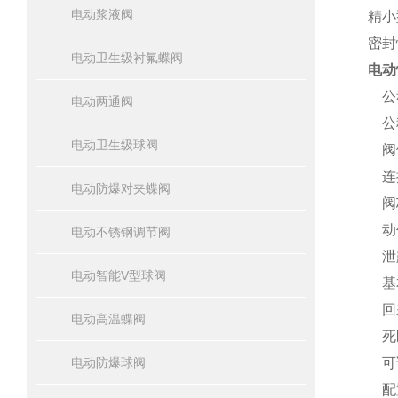
电动浆液阀
精小
密封
电动卫生级衬氟蝶阀
电动
公称通
电动两通阀
公称压
电动卫生级球阀
阀体
连接
电动防爆对夹蝶阀
阀芯
动作
电动不锈钢调节阀
泄露
电动智能V型球阀
基本
回差
电动高温蝶阀
死区
电动防爆球阀
可调
配置