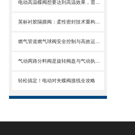
电动高温蝶阀想要达到高温效果，需要满足以下几个要求
英标衬胶隔膜阀：柔性密封技术重构工业流体控制新范式
燃气管道燃气球阀安全控制与高效运行的“核心开关”
气动两路分料阀是旋转阀盘与气动执行器的“智能分流密码”
轻松搞定！电动对夹蝶阀接线全攻略