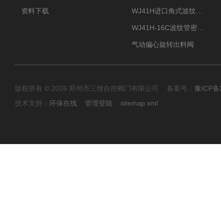
资料下载
WJ41H进口角式波纹管截止阀
WJ41H-16C波纹管密封截止阀
气动偏心旋转出料阀
版权所有 © 2026 郑州市三维自控阀门有限公司 备案号：
豫ICP备2
技术支持：
环保在线
管理登陆
sitemap.xml