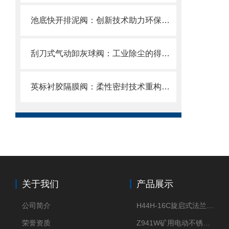
池底快开排泥阀：创新技术助力环保产业
刮刀式气动卸灰球阀：工业除尘的得力助手
英标衬胶隔膜阀：柔性密封技术重构工业流体控制新范式
关于我们
产品展示
公司简介
H44H-16C旋启式法兰止回阀
荣誉资质
Z941W矿用电动不锈钢闸阀