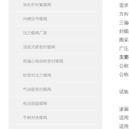
加长杆衬氟蝶阀
需求
方向
沟槽信号蝶阀
三偏
封蝶
法兰蝶阀厂家
圈采
顶装式硬密封蝶阀
广泛
主要
双偏心电动软密封蝶阀
公称
公称
软密封法兰蝶阀
气动硬密封蝶阀
试验
电动脱硫蝶阀
渗漏
手柄对夹蝶阀
适用
适用