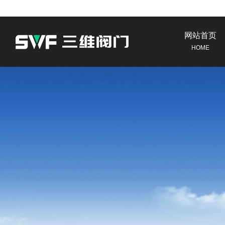
网站首页
HOME