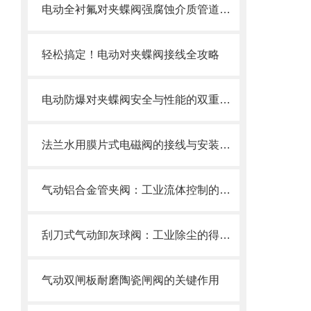
电动全衬氟对夹蝶阀强腐蚀介质管道的可靠卫士
轻松搞定！电动对夹蝶阀接线全攻略
电动防爆对夹蝶阀安全与性能的双重防线，选型要求全解析
法兰水用膜片式电磁阀的接线与安装指南
气动铝合金管夹阀：工业流体控制的创新选择
刮刀式气动卸灰球阀：工业除尘的得力助手
气动双闸板耐磨陶瓷闸阀的关键作用