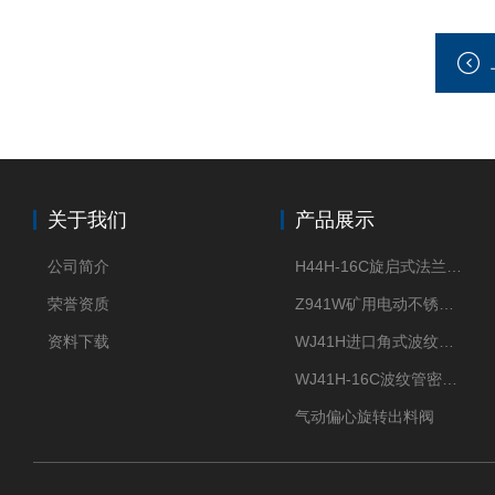
关于我们
产品展示
公司简介
H44H-16C旋启式法兰止回阀
荣誉资质
Z941W矿用电动不锈钢闸阀
资料下载
WJ41H进口角式波纹管截止阀
WJ41H-16C波纹管密封截止阀
气动偏心旋转出料阀