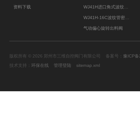
资料下载
WJ41H进口角式波纹管截止阀
WJ41H-16C波纹管密封截止阀
气动偏心旋转出料阀
版权所有 © 2026 郑州市三维自控阀门有限公司 备案号：
豫ICP备2
技术支持：
环保在线
管理登陆
sitemap.xml