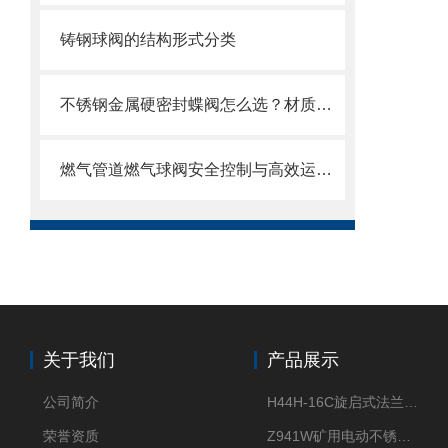
铸钢球阀的结构形式分类
不锈钢金属硬密封蝶阀怎么选？材质、压力、温度一文搞定选购指南
燃气管道燃气球阀安全控制与高效运行的“核心开关”
关于我们
产品展示
公司简介
H44H-16C旋启式法兰止回阀
荣誉资质
Z941W矿用电动不锈钢闸阀