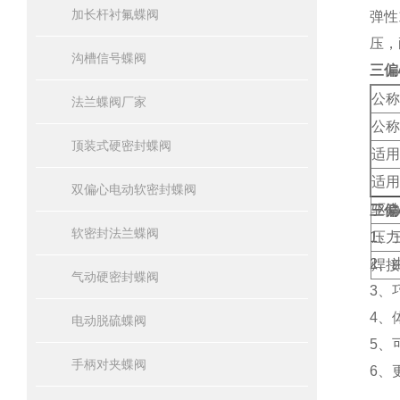
加长杆衬氟蝶阀
弹性
压，
沟槽信号蝶阀
三偏
公称
法兰蝶阀厂家
公称
顶装式硬密封蝶阀
适用
适用
双偏心电动软密封蝶阀
驱动
三偏
软密封法兰蝶阀
1、
压力
2、
焊接
气动硬密封蝶阀
3、
4、
电动脱硫蝶阀
5、
手柄对夹蝶阀
6、