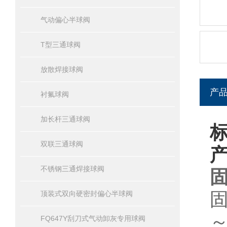
气动偏心半球阀
T型三通球阀
放散焊接球阀
产
衬氟球阀
加长杆三通球阀
双联三通球阀
不锈钢三通焊接球阀
固
顶装式双向硬密封偏心半球阀
FQ647Y刮刀式气动卸灰专用球阀