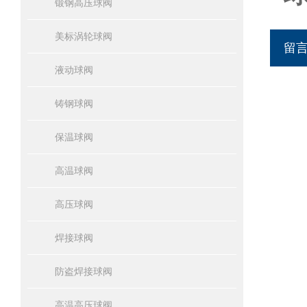
锻钢高压球阀
美标涡轮球阀
留
液动球阀
铸钢球阀
保温球阀
高温球阀
高压球阀
焊接球阀
防盗焊接球阀
高温高压球阀