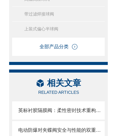
带过滤焊接球阀
上装式偏心半球阀
全部产品分类
相关文章
RELATED ARTICLES
英标衬胶隔膜阀：柔性密封技术重构工业流体控制新范式
电动防爆对夹蝶阀安全与性能的双重防线，选型要求全解析