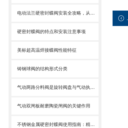
电动法兰硬密封蝶阀安装全攻略，从基础到调试的精密指南
硬密封蝶阀的特点和安装注意事项
美标超高温焊接蝶阀性能特征
铸钢球阀的结构形式分类
气动两路分料阀是旋转阀盘与气动执行器的“智能分流密码”
气动双闸板耐磨陶瓷闸阀的关键作用
不锈钢金属硬密封蝶阀使用指南：精准操作以保障长久密封