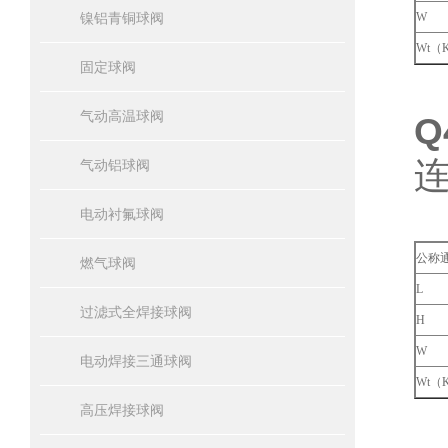
镍铝青铜球阀
W
Wt（
固定球阀
气动高温球阀
Q
气动铝球阀
电动衬氟球阀
公称
燃气球阀
L
过滤式全焊接球阀
H
W
电动焊接三通球阀
Wt（
高压焊接球阀