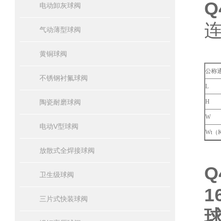
Q
电动卸灰球阀
气动薄型球阀
黄铜球阀
公称
不锈钢衬氟球阀
L
陶瓷耐磨球阀
H
W
电动V型球阀
Wt（
放散式全焊接球阀
Q
卫生级球阀
1
三片式快装球阀