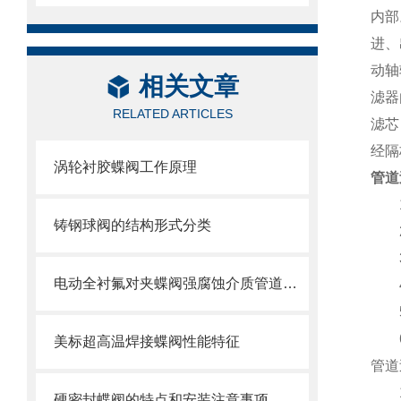
内部
进、
动轴
相关文章
滤器
RELATED ARTICLES
滤芯
经隔
涡轮衬胶蝶阀工作原理
管道
1、
铸钢球阀的结构形式分类
2、 
3、
电动全衬氟对夹蝶阀强腐蚀介质管道的可靠卫士
4、
5、
6、
美标超高温焊接蝶阀性能特征
管道
1
硬密封蝶阀的特点和安装注意事项