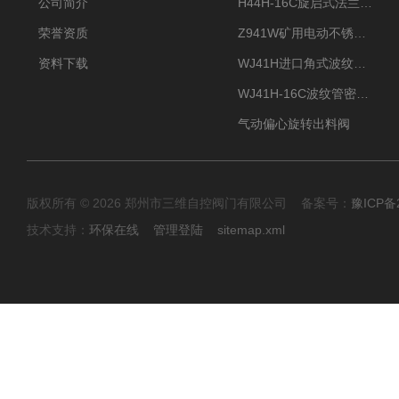
公司简介
H44H-16C旋启式法兰止回阀
荣誉资质
Z941W矿用电动不锈钢闸阀
资料下载
WJ41H进口角式波纹管截止阀
WJ41H-16C波纹管密封截止阀
气动偏心旋转出料阀
版权所有 © 2026 郑州市三维自控阀门有限公司 备案号：
豫ICP备2
技术支持：
环保在线
管理登陆
sitemap.xml