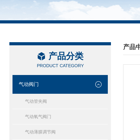
产品
产品分类
/ PRO
PRODUCT CATEGORY
气动阀门
气动管夹阀
气动氧气阀门
气动薄膜调节阀