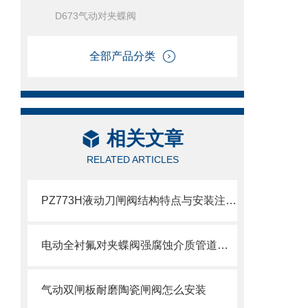
D673气动对夹蝶阀
全部产品分类
相关文章
RELATED ARTICLES
PZ773H液动刀闸阀结构特点与安装注意事项
电动全衬氟对夹蝶阀强腐蚀介质管道的可靠卫士
气动双闸板耐磨陶瓷闸阀怎么安装