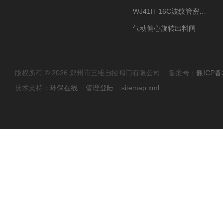
WJ41H-16C波纹管密封截止阀
气动偏心旋转出料阀
版权所有 © 2026 郑州市三维自控阀门有限公司 备案号：
豫ICP备2
技术支持：
环保在线
管理登陆
sitemap.xml