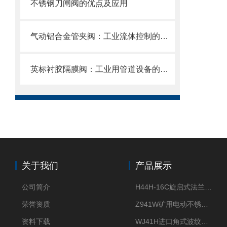
不锈钢刀闸阀的优点及应用
气动铝合金管夹阀：工业流体控制的创新选择
英标衬胶隔膜阀：工业用管道设备的优选之选
关于我们
产品展示
公司简介
H44H-16C旋启式法兰止回阀
荣誉资质
Z941W矿用电动不锈钢闸阀
资料下载
WJ41H进口角式波纹管截止阀