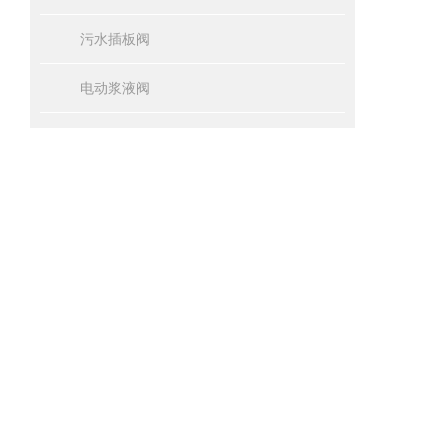
污水插板阀
电动浆液阀
大口径插板阀
刀闸阀
PQZM渠道闸门
电液动衬氟刀闸阀
电液动插板阀
全部产品分类