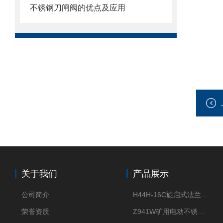
不锈钢刀闸阀的优点及应用
关于我们
产品展示
公司简介
H44H-16C旋启式法兰止回阀
荣誉资质
Z941W矿用电动不锈钢闸阀