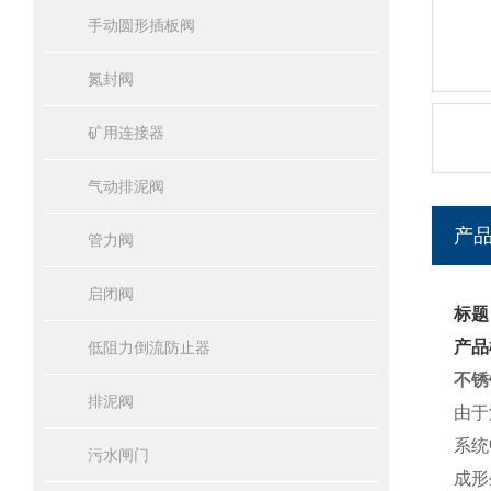
手动圆形插板阀
氮封阀
矿用连接器
气动排泥阀
产
管力阀
启闭阀
标题
产品
低阻力倒流防止器
不锈
排泥阀
由于
系统
污水闸门
成形