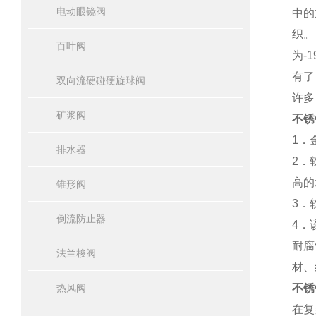
电动眼镜阀
中的
织。
百叶阀
为-
有了
双向流硬碰硬旋球阀
许多
矿浆阀
不锈
1．
排水器
2．
高的
锥形阀
3．
倒流防止器
4．
耐腐
法兰梭阀
材、
热风阀
不锈
在复