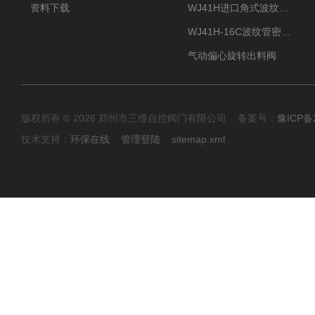
资料下载
WJ41H进口角式波纹管截止阀
WJ41H-16C波纹管密封截止阀
气动偏心旋转出料阀
版权所有 © 2026 郑州市三维自控阀门有限公司 备案号：
豫ICP备2
技术支持：
环保在线
管理登陆
sitemap.xml