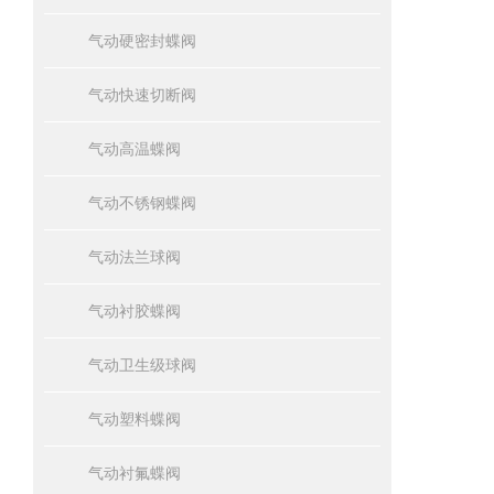
气动硬密封蝶阀
气动快速切断阀
气动高温蝶阀
气动不锈钢蝶阀
气动法兰球阀
气动衬胶蝶阀
气动卫生级球阀
气动塑料蝶阀
气动衬氟蝶阀