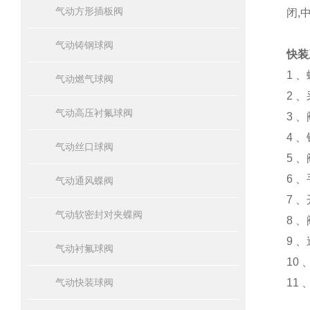
气动方形插板阀
闭,
气动铸钢球阀
快装
1 
气动燃气球阀
2 
气动高压衬氟球阀
3 
4 
气动丝口球阀
5 
6 
气动通风蝶阀
7 
气动软密封对夹蝶阀
8 
9 
气动衬氟球阀
10
气动快装球阀
11