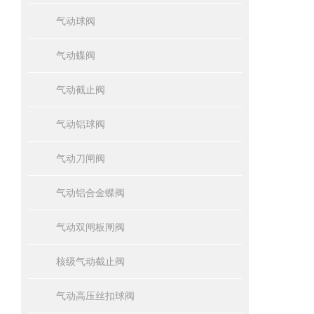
气动球阀
气动蝶阀
气动截止阀
气动铝球阀
气动刀闸阀
气动铝合金蝶阀
气动双闸板闸阀
核级气动截止阀
气动高压丝扣球阀