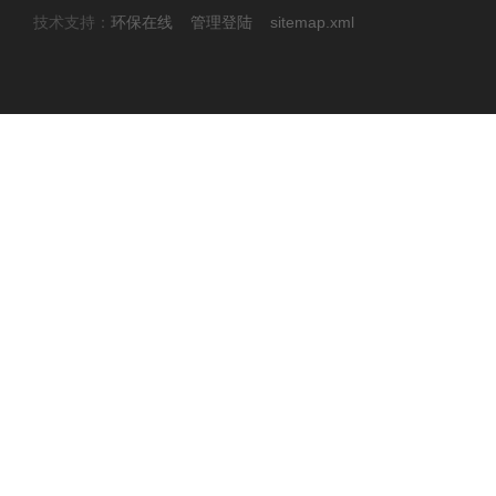
技术支持：
环保在线
管理登陆
sitemap.xml