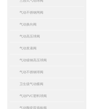
三段式气动球阀
气动不锈钢闸阀
气动换向阀
气动高压球阀
气动浆液阀
气动锻钢高压球阀
气动不锈钢球阀
卫生级气动蝶阀
气动PVC塑料球阀
气动陶瓷双插板阀