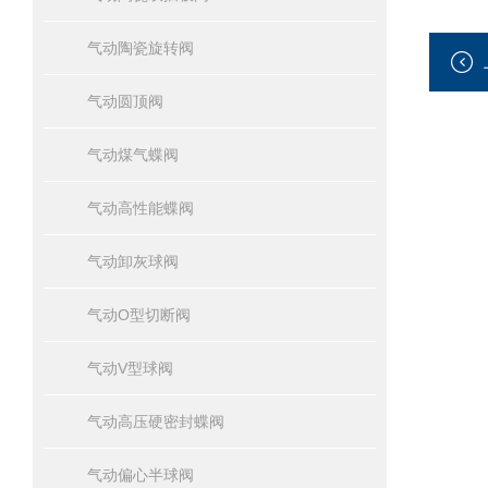
气动陶瓷旋转阀
气动圆顶阀
气动煤气蝶阀
气动高性能蝶阀
气动卸灰球阀
气动O型切断阀
气动V型球阀
气动高压硬密封蝶阀
气动偏心半球阀