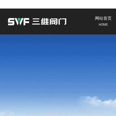
网站首页
HOME